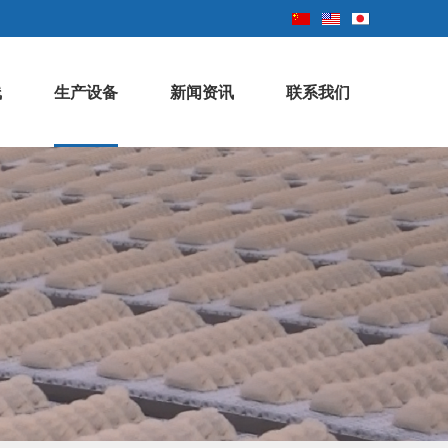
线
生产设备
新闻资讯
联系我们