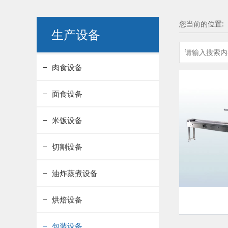
您当前的位置:
生产设备
肉食设备
面食设备
米饭设备
切割设备
油炸蒸煮设备
烘焙设备
包装设备